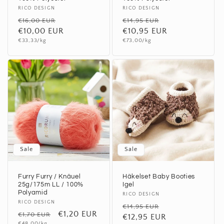
Anbieter:
RICO DESIGN
Anbieter:
RICO DESIGN
Normaler
Verkaufspreis
Normaler
Verkaufspreis
€16,00 EUR
€14,95 EUR
Preis
€10,00 EUR
Preis
€10,95 EUR
Grundpreis
Grundpreis
€33,33/kg
€73,00/kg
Sale
Sale
Furry Furry / Knäuel
Häkelset Baby Booties
25g/175m LL / 100%
Igel
Polyamid
Anbieter:
RICO DESIGN
Anbieter:
RICO DESIGN
Normaler
Verkaufspreis
€14,95 EUR
Normaler
Verkaufspreis
€1,20 EUR
€1,70 EUR
Preis
€12,95 EUR
Grundpreis
€48,00/kg