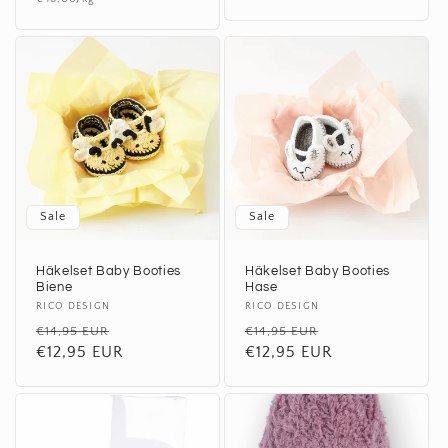
Preis
Sale
Sale
Häkelset Baby Booties
Häkelset Baby Booties
Biene
Hase
Anbieter:
RICO DESIGN
Anbieter:
RICO DESIGN
Normaler
Verkaufspreis
Normaler
Verkaufspreis
€14,95 EUR
€14,95 EUR
Preis
€12,95 EUR
Preis
€12,95 EUR