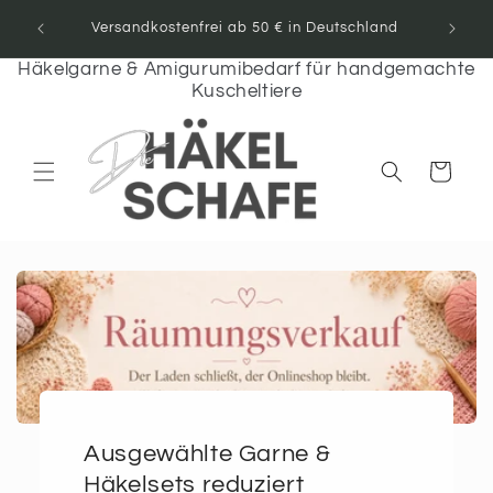
Direkt
t: Mehr
zum
Versandkostenfrei ab 50 € in Deutschland
Inhalt
Häkelgarne & Amigurumibedarf für handgemachte
Kuscheltiere
Warenkorb
Ausgewählte Garne &
Häkelsets reduziert