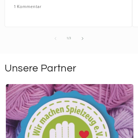
1 Kommentar
von
1
/
3
Unsere Partner