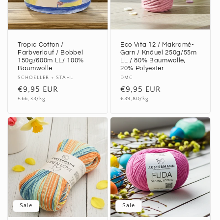
Tropic Cotton /
Eco Vita 12 / Makramé-
Farbverlauf / Bobbel
Garn / Knäuel 250g/55m
150g/600m LL/ 100%
LL / 80% Baumwolle,
Baumwolle
20% Polyester
Anbieter:
SCHOELLER + STAHL
Anbieter:
DMC
Normaler
€9,95 EUR
Normaler
€9,95 EUR
Grundpreis
Grundpreis
Preis
€66,33/kg
Preis
€39,80/kg
Sale
Sale