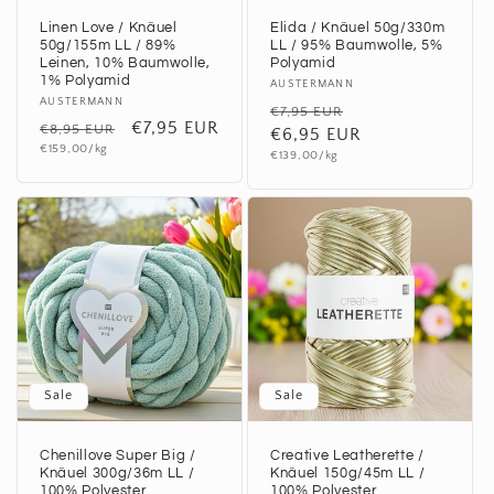
Linen Love / Knäuel
Elida / Knäuel 50g/330m
50g/155m LL / 89%
LL / 95% Baumwolle, 5%
Leinen, 10% Baumwolle,
Polyamid
1% Polyamid
Anbieter:
AUSTERMANN
Anbieter:
AUSTERMANN
Normaler
Verkaufspreis
€7,95 EUR
Normaler
Verkaufspreis
€7,95 EUR
€8,95 EUR
Preis
€6,95 EUR
Grundpreis
Preis
€159,00/kg
Grundpreis
€139,00/kg
Sale
Sale
Chenillove Super Big /
Creative Leatherette /
Knäuel 300g/36m LL /
Knäuel 150g/45m LL /
100% Polyester
100% Polyester