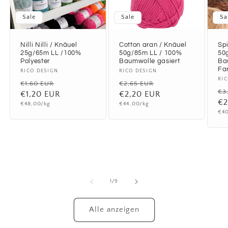
Sale
Sale
Sa
Nilli Nilli / Knäuel
Cotton aran / Knäuel
Spi
25g/65m LL /100%
50g/85m LL / 100%
50
Polyester
Baumwolle gasiert
Ba
Fa
Anbieter:
RICO DESIGN
Anbieter:
RICO DESIGN
An
RI
Normaler
Verkaufspreis
Normaler
Verkaufspreis
€1,60 EUR
€2,65 EUR
No
€3
Preis
€1,20 EUR
Preis
€2,20 EUR
Pr
€2
Grundpreis
Grundpreis
€48,00/kg
€44,00/kg
Gru
€40
von
1
/
9
Alle anzeigen