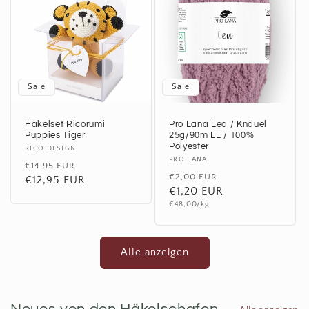
Sale
Sale
Häkelset Ricorumi
Pro Lana Lea / Knäuel
Puppies Tiger
25g/90m LL / 100%
Polyester
Anbieter:
RICO DESIGN
Anbieter:
PRO LANA
Normaler
Verkaufspreis
€14,95 EUR
Normaler
Verkaufspreis
€2,00 EUR
Preis
€12,95 EUR
Preis
€1,20 EUR
Grundpreis
€48,00/kg
Alle anzeigen